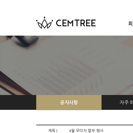
회
자주 
공지사항
제목 |
4월 무이자 할부 행사