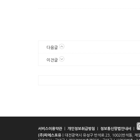
다음글
이전글
서비스이용약관
｜
개인정보취급방침
｜
정보통신망법안내서
｜
(주)피에스포유
｜대전광역시 유성구 반석로 23, 1002(반석동, 제일프라자